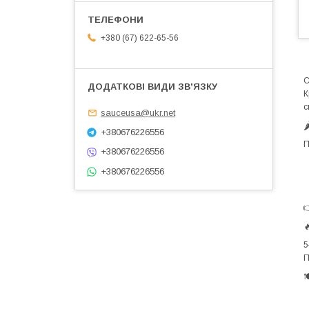
+380 (67) 622-65-56
C
К
с
sauceusa@ukr.net

+380676226556
П
+380676226556
+380676226556


5
П
