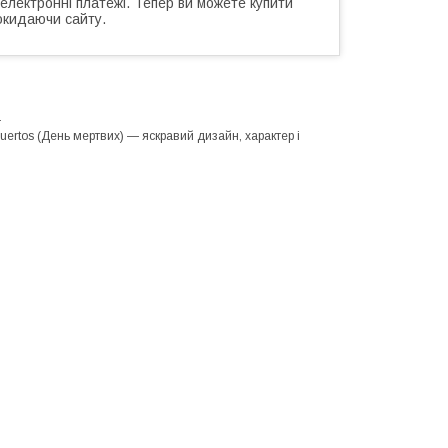
 електронні платежі. Тепер ви можете купити
окидаючи сайту.
.
ertos (День мертвих) — яскравий дизайн, характер і