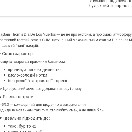
У компанії підключені
будь-який товар не п
aptain Thom’s Dia De Los Muertos — це не про екстрим, а про смак і атмосферу
рафтовий гострий соус із США, натхненний мексиканським святом Día de los Mu
правжній “чилі” настрій.
️ Смак і характер
омірна гострота з приємним балансом:
пряний, з легкою димністю
кисло-солодкі нотки
без різкої “екстрактної” агресії
 Це соус, який хочеться додавати знову і знову.
 Рівень гостроти
–6/10
— комфортний для щоденного використання
ідійде як новачкам, так і тим, хто любить смак, а не лише біль.
️ Ідеально підходить до:
тако, буріто 🌮
курки та грилю 🍗