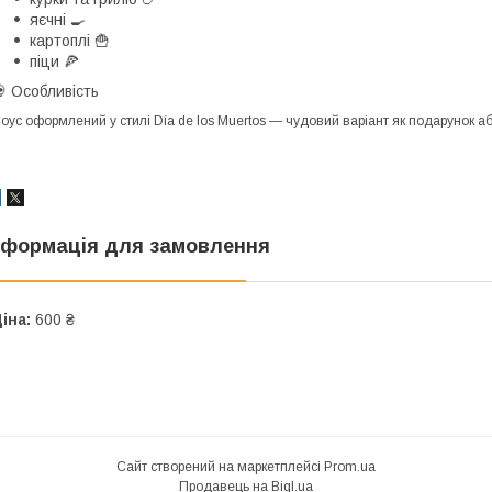
яєчні 🍳
картоплі 🍟
піци 🍕
 Особливість
оус оформлений у стилі Día de los Muertos — чудовий варіант як подарунок або д
нформація для замовлення
іна:
600 ₴
Сайт створений на маркетплейсі
Prom.ua
Продавець на Bigl.ua