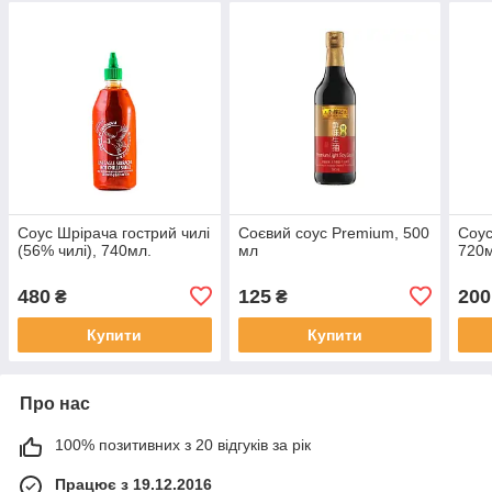
Соус Шрірача гострий чилі
Соєвий соус Premium, 500
Соус
(56% чилі), 740мл.
мл
720м
480
125
200
₴
₴
Купити
Купити
Про нас
100% позитивних з 20 відгуків за рік
Працює з 19.12.2016